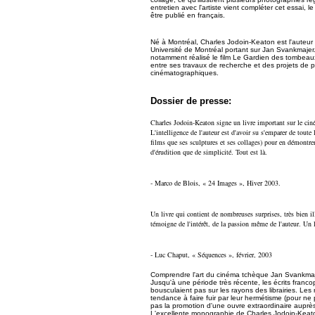
entretien avec l'artiste vient compléter cet essai,
être publié en français.
Né à Montréal, Charles Jodoin-Keaton est l'auteur
Université de Montréal portant sur Jan Svankmajer.
notamment réalisé le film Le Gardien des tombeaux
entre ses travaux de recherche et des projets de p
cinématographiques.
Dossier de presse:
Charles Jodoin-Keaton signe un livre important sur le cin
L'intelligence de l'auteur est d'avoir su s'emparer de toute 
films que ses sculptures et ses collages) pour en démontrer
d'érudition que de simplicité. Tout est là.
- Marco de Blois, « 24 Images », Hiver 2003.
Un livre qui contient de nombreuses surprises, très bien ill
témoigne de l'intérêt, de la passion même de l'auteur. Un l
- Luc Chaput, « Séquences », février, 2003
Comprendre l'art du cinéma tchèque Jan Svankmaje
Jusqu'à une période très récente, les écrits franco
bousculaient pas sur les rayons des librairies. Les 
tendance à faire fuir par leur hermétisme (pour ne p
pas la promotion d'une ouvre extraordinaire auprès
L'excellente monographie de Charles Jodoin-Keato