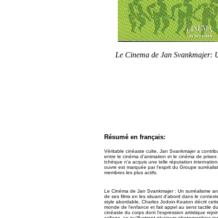
Le Cinema de Jan Svankmajer: 
Résumé en français:
Véritable cinéaste culte, Jan Svankmajer a contribué
entre le cinéma d'animation et le cinéma de prises 
tchèque n'a acquis une telle réputation internati
ouvre est marquée par l'esprit du Groupe surréalist
membres les plus actifs.
Le Cinéma de Jan Svankmajer : Un surréalisme an
de ses films en les situant d'abord dans le contex
style abordable, Charles Jodoin-Keaton décrit cett
monde de l'enfance et fait appel au sens tactile d
cinéaste du corps dont l'expression artistique rejoin
collage, ce qu'illustrent plusieurs photographies r