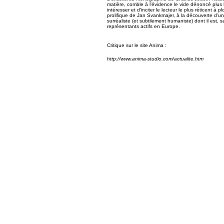
matière, comble à l'évidence le vide dénoncé plus h
intéresser et d'inciter le lecteur le plus réticent à
prolifique de Jan Svankmajer, à la découverte d
surréaliste (et subtilement humaniste) dont il est, 
représentants actifs en Europe.
Critique sur le site Anima :
http://www.anima-studio.com/actualite.htm